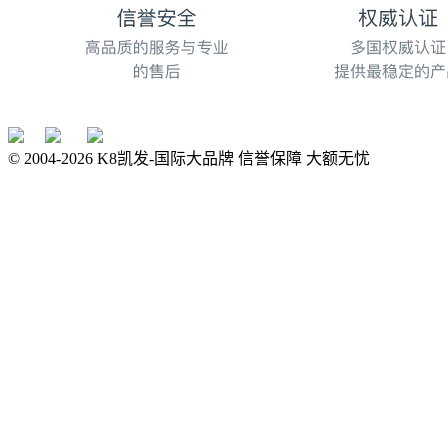
© 2004-
2026
K8凯发-国际大品牌 信誉保障 大额无忧