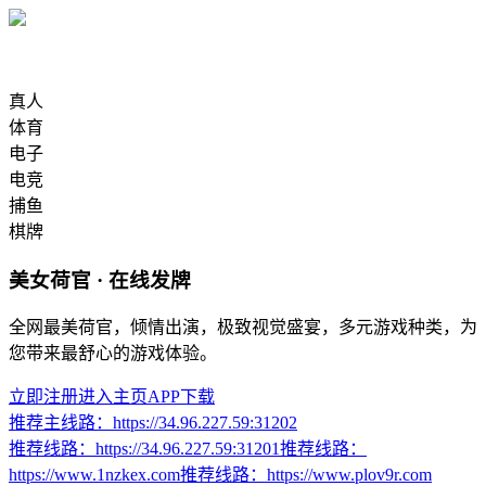
真人
体育
电子
电竞
捕鱼
棋牌
美女荷官 · 在线发牌
全网最美荷官，倾情出演，极致视觉盛宴，多元游戏种类，为
您带来最舒心的游戏体验。
立即注册
进入主页
APP下载
推荐主线路：
https://34.96.227.59:31202
推荐线路：
https://34.96.227.59:31201
推荐线路：
https://www.1nzkex.com
推荐线路：
https://www.plov9r.com