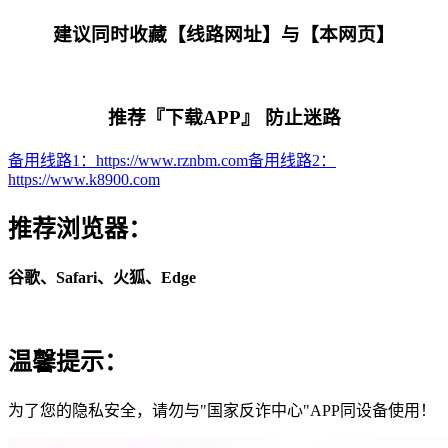
建议同时收藏【线路网址】与【本网页】
推荐『下载APP』 防止迷路
备用线路
1
：
https://www.rznbm.com
备用线路
2
：
https://www.k8900.com
推荐浏览器：
谷歌、Safari、火狐、Edge
温馨提示：
为了您的隐私安全，请勿与"国家反诈中心"APP同设备使用！