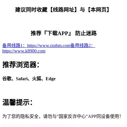
建议同时收藏【线路网址】与【本网页】
推荐『下载APP』 防止迷路
备用线路
1
：
https://www.rznbm.com
备用线路
2
：
https://www.k8900.com
推荐浏览器：
谷歌、Safari、火狐、Edge
温馨提示：
为了您的隐私安全，请勿与"国家反诈中心"APP同设备使用！