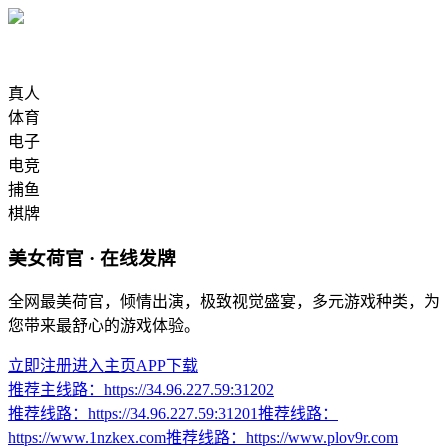
真人
体育
电子
电竞
捕鱼
棋牌
美女荷官 · 在线发牌
全网最美荷官，倾情出演，极致视觉盛宴，多元游戏种类，为
您带来最舒心的游戏体验。
立即注册
进入主页
APP下载
推荐主线路：
https://34.96.227.59:31202
推荐线路：
https://34.96.227.59:31201
推荐线路：
https://www.1nzkex.com
推荐线路：
https://www.plov9r.com