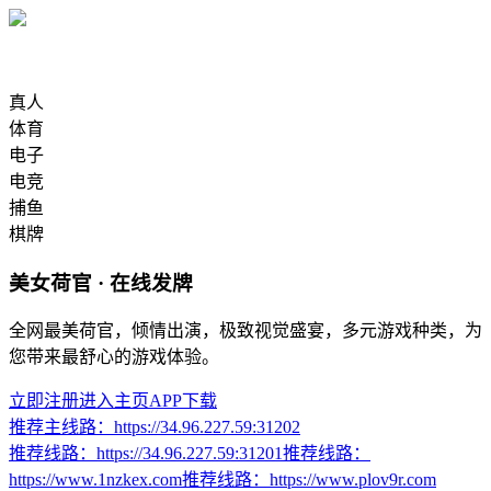
真人
体育
电子
电竞
捕鱼
棋牌
美女荷官 · 在线发牌
全网最美荷官，倾情出演，极致视觉盛宴，多元游戏种类，为
您带来最舒心的游戏体验。
立即注册
进入主页
APP下载
推荐主线路：
https://34.96.227.59:31202
推荐线路：
https://34.96.227.59:31201
推荐线路：
https://www.1nzkex.com
推荐线路：
https://www.plov9r.com