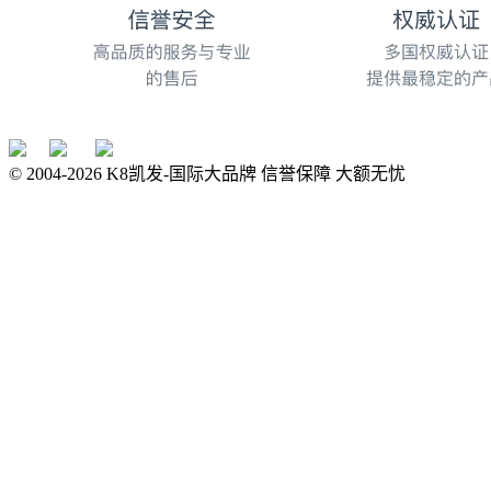
© 2004-
2026
K8凯发-国际大品牌 信誉保障 大额无忧