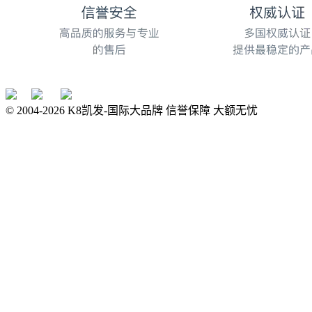
© 2004-
2026
K8凯发-国际大品牌 信誉保障 大额无忧